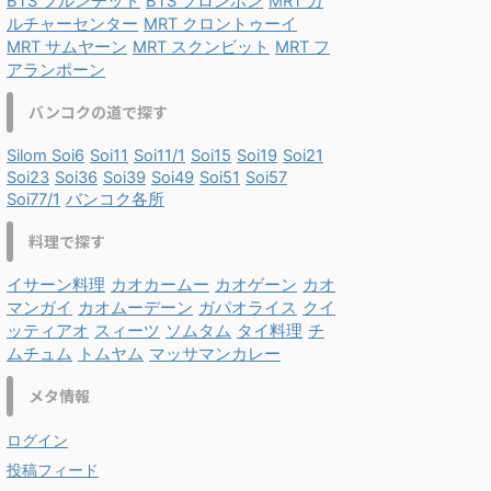
BTS プルンチット
BTS プロンポン
MRT カ
ルチャーセンター
MRT クロントゥーイ
MRT サムヤーン
MRT スクンビット
MRT フ
アランポーン
バンコクの道で探す
Silom Soi6
Soi11
Soi11/1
Soi15
Soi19
Soi21
Soi23
Soi36
Soi39
Soi49
Soi51
Soi57
Soi77/1
バンコク各所
料理で探す
イサーン料理
カオカームー
カオゲーン
カオ
マンガイ
カオムーデーン
ガパオライス
クイ
ッティアオ
スィーツ
ソムタム
タイ料理
チ
ムチュム
トムヤム
マッサマンカレー
メタ情報
ログイン
投稿フィード