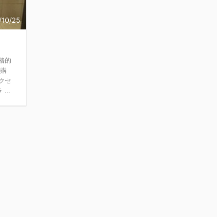
/10/25
格的
の購
クセ
...