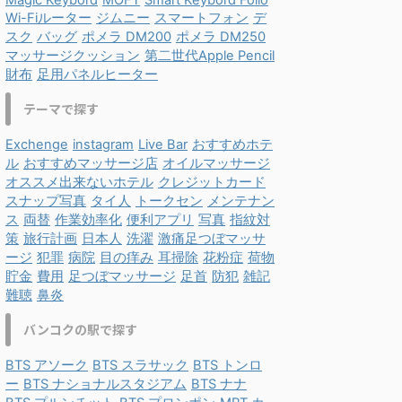
Magic Keybord
MOFT
Smart Keybord Folio
Wi-Fiルーター
ジムニー
スマートフォン
デ
スク
バッグ
ポメラ DM200
ポメラ DM250
マッサージクッション
第二世代Apple Pencil
財布
足用パネルヒーター
テーマで探す
Exchenge
instagram
Live Bar
おすすめホテ
ル
おすすめマッサージ店
オイルマッサージ
オススメ出来ないホテル
クレジットカード
スナップ写真
タイ人
トークセン
メンテナン
ス
両替
作業効率化
便利アプリ
写真
指紋対
策
旅行計画
日本人
洗濯
激痛足つぼマッサ
ージ
犯罪
病院
目の痒み
耳掃除
花粉症
荷物
貯金
費用
足つぼマッサージ
足首
防犯
雑記
難聴
鼻炎
バンコクの駅で探す
BTS アソーク
BTS スラサック
BTS トンロ
ー
BTS ナショナルスタジアム
BTS ナナ