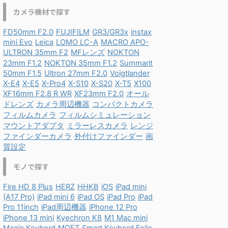
カメラ機材で探す
FD50mm F2.0
FUJIFILM
GR3/GR3x
instax
mini Evo
Leica
LOMO LC-A
MACRO APO-
ULTRON 35mm F2
MFレンズ
NOKTON
23mm F1.2
NOKTON 35mm F1.2
Summarit
50mm F1.5
Ultron 27mm F2.0
Voigtlander
X-E4
X-E5
X-Pro4
X-S10
X-S20
X-T5
X100
XF16mm F2.8 R WR
XF23mm F2.0
オール
ドレンズ
カメラ周辺機器
コンパクトカメラ
フィルムカメラ
フィルムシミュレーション
マウントアダプタ
ミラーレスカメラ
レンジ
ファインダーカメラ
外付けファインダー
画
質設定
モノで探す
Fire HD 8 Plus
HERZ
HHKB
iOS
iPad mini
(A17 Pro)
iPad mini 6
iPad OS
iPad Pro
iPad
Pro 11inch
iPad周辺機器
iPhone 12 Pro
iPhone 13 mini
Kyechron K8
M1 Mac mini