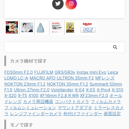
カメラ機材で探す
FD50mm F2.0
FUJIFILM
GR3/GR3x
instax mini Evo
Leica
LOMO LC-A
MACRO APO-ULTRON 35mm F2
MFレンズ
NOKTON 23mm F1.2
NOKTON 35mm F1.2
Summarit 50mm
F1.5
Ultron 27mm F2.0
Voigtlander
X-E4
X-E5
X-Pro4
X-S10
X-S20
X-T5
X100
XF16mm F2.8 R WR
XF23mm F2.0
オール
ドレンズ
カメラ周辺機器
コンパクトカメラ
フィルムカメラ
フィルムシミュレーション
マウントアダプタ
ミラーレスカメ
ラ
レンジファインダーカメラ
外付けファインダー
画質設定
モノで探す