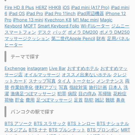
Fire HD 8 Plus
HERZ
HHKB
iOS
iPad mini (A17 Pro)
iPad mini
6
iPad OS
iPad Pro
iPad Pro 11inch
iPad周辺機器
iPhone 12
Pro
iPhone 13 mini
Kyechron K8
M1 Mac mini
Magic
Keybord
MOFT
Smart Keybord Folio
Wi-Fiルーター
ジムニー
スマートフォン
デスク
バッグ
ポメラ DM200
ポメラ DM250
マッサージクッション
第二世代Apple Pencil
財布
足用パネル
ヒーター
テーマで探す
Exchenge
instagram
Live Bar
おすすめホテル
おすすめマッ
サージ店
オイルマッサージ
オススメ出来ないホテル
クレジ
ットカード
スナップ写真
タイ人
トークセン
メンテナンス
両
替
作業効率化
便利アプリ
写真
指紋対策
旅行計画
日本人
洗
濯
激痛足つぼマッサージ
犯罪
病院
目の痒み
耳掃除
花粉症
荷物
貯金
費用
足つぼマッサージ
足首
防犯
雑記
難聴
鼻炎
バンコクの駅で探す
BTS アソーク
BTS スラサック
BTS トンロー
BTS ナショナル
スタジアム
BTS ナナ
BTS プルンチット
BTS プロンポン
MRT