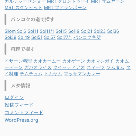
カルチャーセンター
MRT クロントゥーイ
MRT サムヤーン
MRT スクンビット
MRT フアランポーン
バンコクの道で探す
Silom Soi6
Soi11
Soi11/1
Soi15
Soi19
Soi21
Soi23
Soi36
Soi39
Soi49
Soi51
Soi57
Soi77/1
バンコク各所
料理で探す
イサーン料理
カオカームー
カオゲーン
カオマンガイ
カオム
ーデーン
ガパオライス
クイッティアオ
スィーツ
ソムタム
タ
イ料理
チムチュム
トムヤム
マッサマンカレー
メタ情報
ログイン
投稿フィード
コメントフィード
WordPress.org