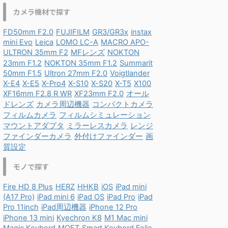
カメラ機材で探す
FD50mm F2.0
FUJIFILM
GR3/GR3x
instax
mini Evo
Leica
LOMO LC-A
MACRO APO-
ULTRON 35mm F2
MFレンズ
NOKTON
23mm F1.2
NOKTON 35mm F1.2
Summarit
50mm F1.5
Ultron 27mm F2.0
Voigtlander
X-E4
X-E5
X-Pro4
X-S10
X-S20
X-T5
X100
XF16mm F2.8 R WR
XF23mm F2.0
オール
ドレンズ
カメラ周辺機器
コンパクトカメラ
フィルムカメラ
フィルムシミュレーション
マウントアダプタ
ミラーレスカメラ
レンジ
ファインダーカメラ
外付けファインダー
画
質設定
モノで探す
Fire HD 8 Plus
HERZ
HHKB
iOS
iPad mini
(A17 Pro)
iPad mini 6
iPad OS
iPad Pro
iPad
Pro 11inch
iPad周辺機器
iPhone 12 Pro
iPhone 13 mini
Kyechron K8
M1 Mac mini