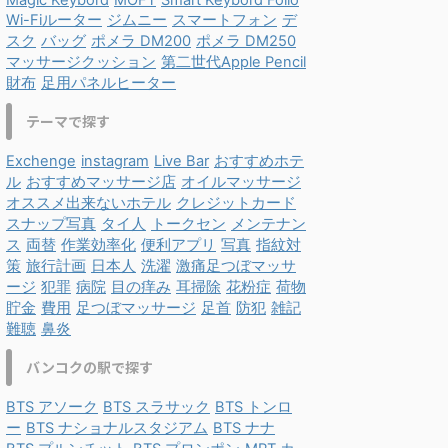
Magic Keybord
MOFT
Smart Keybord Folio
Wi-Fiルーター
ジムニー
スマートフォン
デ
スク
バッグ
ポメラ DM200
ポメラ DM250
マッサージクッション
第二世代Apple Pencil
財布
足用パネルヒーター
テーマで探す
Exchenge
instagram
Live Bar
おすすめホテ
ル
おすすめマッサージ店
オイルマッサージ
オススメ出来ないホテル
クレジットカード
スナップ写真
タイ人
トークセン
メンテナン
ス
両替
作業効率化
便利アプリ
写真
指紋対
策
旅行計画
日本人
洗濯
激痛足つぼマッサ
ージ
犯罪
病院
目の痒み
耳掃除
花粉症
荷物
貯金
費用
足つぼマッサージ
足首
防犯
雑記
難聴
鼻炎
バンコクの駅で探す
BTS アソーク
BTS スラサック
BTS トンロ
ー
BTS ナショナルスタジアム
BTS ナナ