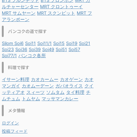
BTS プルンチット
BTS プロンポン
MRT カ
ルチャーセンター
MRT クロントゥーイ
MRT サムヤーン
MRT スクンビット
MRT フ
アランポーン
バンコクの道で探す
Silom Soi6
Soi11
Soi11/1
Soi15
Soi19
Soi21
Soi23
Soi36
Soi39
Soi49
Soi51
Soi57
Soi77/1
バンコク各所
料理で探す
イサーン料理
カオカームー
カオゲーン
カオ
マンガイ
カオムーデーン
ガパオライス
クイ
ッティアオ
スィーツ
ソムタム
タイ料理
チ
ムチュム
トムヤム
マッサマンカレー
メタ情報
ログイン
投稿フィード