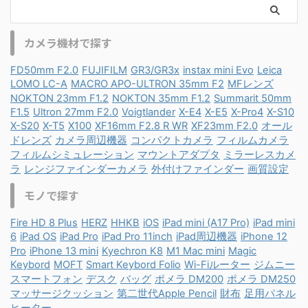
カメラ機材で探す
FD50mm F2.0
FUJIFILM
GR3/GR3x
instax mini Evo
Leica
LOMO LC-A
MACRO APO-ULTRON 35mm F2
MFレンズ
NOKTON 23mm F1.2
NOKTON 35mm F1.2
Summarit 50mm
F1.5
Ultron 27mm F2.0
Voigtlander
X-E4
X-E5
X-Pro4
X-S10
X-S20
X-T5
X100
XF16mm F2.8 R WR
XF23mm F2.0
オール
ドレンズ
カメラ周辺機器
コンパクトカメラ
フィルムカメラ
フィルムシミュレーション
マウントアダプタ
ミラーレスカメ
ラ
レンジファインダーカメラ
外付けファインダー
画質設定
モノで探す
Fire HD 8 Plus
HERZ
HHKB
iOS
iPad mini (A17 Pro)
iPad mini
6
iPad OS
iPad Pro
iPad Pro 11inch
iPad周辺機器
iPhone 12
Pro
iPhone 13 mini
Kyechron K8
M1 Mac mini
Magic
Keybord
MOFT
Smart Keybord Folio
Wi-Fiルーター
ジムニー
スマートフォン
デスク
バッグ
ポメラ DM200
ポメラ DM250
マッサージクッション
第二世代Apple Pencil
財布
足用パネル
ヒーター