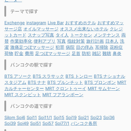
テーマで探す
Exchenge
instagram
Live Bar
おすすめホテル
おすすめマッ
サージ店
オイルマッサージ
オススメ出来ないホテル
クレジ
ットカード
スナップ写真
タイ人
トークセン
メンテナンス
両
替
作業効率化
便利アプリ
写真
指紋対策
旅行計画
日本人
洗
濯
激痛足つぼマッサージ
犯罪
病院
目の痒み
耳掃除
花粉症
荷物
貯金
費用
足つぼマッサージ
足首
防犯
雑記
難聴
鼻炎
バンコクの駅で探す
BTS アソーク
BTS スラサック
BTS トンロー
BTS ナショナル
スタジアム
BTS ナナ
BTS プルンチット
BTS プロンポン
MRT
カルチャーセンター
MRT クロントゥーイ
MRT サムヤーン
MRT スクンビット
MRT フアランポーン
バンコクの道で探す
Silom Soi6
Soi11
Soi11/1
Soi15
Soi19
Soi21
Soi23
Soi36
Soi39
Soi49
Soi51
Soi57
Soi77/1
バンコク各所