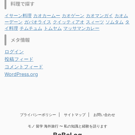
料理で探す
イサーン料理
カオカームー
カオゲーン
カオマンガイ
カオム
ーデーン
ガパオライス
クイッティアオ
スィーツ
ソムタム
タ
イ料理
チムチュム
トムヤム
マッサマンカレー
メタ情報
ログイン
投稿フィード
コメントフィード
WordPress.org
プライバシーポリシー
サイトマップ
お問い合わせ
モノ 留学 海外旅行 〜 私の知識と経験を語ります
BeBeLog