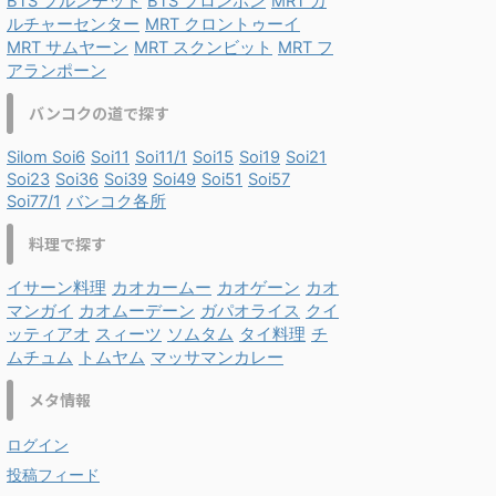
BTS プルンチット
BTS プロンポン
MRT カ
ルチャーセンター
MRT クロントゥーイ
MRT サムヤーン
MRT スクンビット
MRT フ
アランポーン
バンコクの道で探す
Silom Soi6
Soi11
Soi11/1
Soi15
Soi19
Soi21
Soi23
Soi36
Soi39
Soi49
Soi51
Soi57
Soi77/1
バンコク各所
料理で探す
イサーン料理
カオカームー
カオゲーン
カオ
マンガイ
カオムーデーン
ガパオライス
クイ
ッティアオ
スィーツ
ソムタム
タイ料理
チ
ムチュム
トムヤム
マッサマンカレー
メタ情報
ログイン
投稿フィード