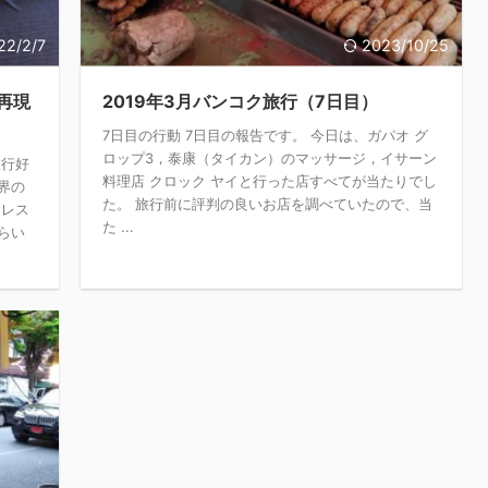
22/2/7
2023/10/25
再現
2019年3月バンコク旅行（7日目）
7日目の行動 7日目の報告です。 今日は、ガパオ グ
ロップ3，泰康（タイカン）のマッサージ，イサーン
旅行好
料理店 クロック ヤイと行った店すべてが当たりでし
界の
た。 旅行前に評判の良いお店を調べていたので、当
トレス
た ...
らい