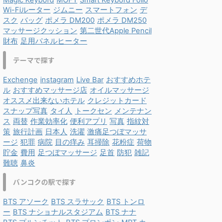
Magic Keybord
MOFT
Smart Keybord Folio
Wi-Fiルーター
ジムニー
スマートフォン
デ
スク
バッグ
ポメラ DM200
ポメラ DM250
マッサージクッション
第二世代Apple Pencil
財布
足用パネルヒーター
テーマで探す
Exchenge
instagram
Live Bar
おすすめホテ
ル
おすすめマッサージ店
オイルマッサージ
オススメ出来ないホテル
クレジットカード
スナップ写真
タイ人
トークセン
メンテナン
ス
両替
作業効率化
便利アプリ
写真
指紋対
策
旅行計画
日本人
洗濯
激痛足つぼマッサ
ージ
犯罪
病院
目の痒み
耳掃除
花粉症
荷物
貯金
費用
足つぼマッサージ
足首
防犯
雑記
難聴
鼻炎
バンコクの駅で探す
BTS アソーク
BTS スラサック
BTS トンロ
ー
BTS ナショナルスタジアム
BTS ナナ