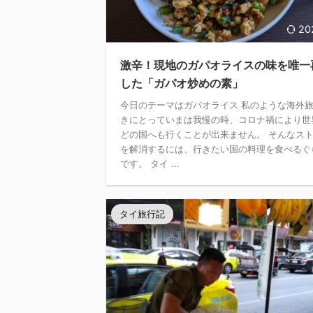
20
激辛！現地のガパオライスの味を唯一
した「ガパオ炒めの素」
今日のテーマはガパオライス 私のような海外
きにとっていまは我慢の時、コロナ禍により世
どの国へも行くことが出来ません。 そんなス
を解消するには、行きたい国の料理を食べるぐ
です。 タイ ...
タイ旅行記