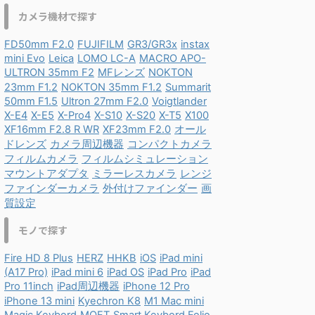
カメラ機材で探す
FD50mm F2.0
FUJIFILM
GR3/GR3x
instax
mini Evo
Leica
LOMO LC-A
MACRO APO-
ULTRON 35mm F2
MFレンズ
NOKTON
23mm F1.2
NOKTON 35mm F1.2
Summarit
50mm F1.5
Ultron 27mm F2.0
Voigtlander
X-E4
X-E5
X-Pro4
X-S10
X-S20
X-T5
X100
XF16mm F2.8 R WR
XF23mm F2.0
オール
ドレンズ
カメラ周辺機器
コンパクトカメラ
フィルムカメラ
フィルムシミュレーション
マウントアダプタ
ミラーレスカメラ
レンジ
ファインダーカメラ
外付けファインダー
画
質設定
モノで探す
Fire HD 8 Plus
HERZ
HHKB
iOS
iPad mini
(A17 Pro)
iPad mini 6
iPad OS
iPad Pro
iPad
Pro 11inch
iPad周辺機器
iPhone 12 Pro
iPhone 13 mini
Kyechron K8
M1 Mac mini