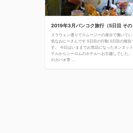
2023
2019年3月バンコク旅行（5日目 その 
スラウォン通りでスムージーの屋台で働いてい
気なおにーさんです 5日目の行動 5日目の報告
す。 今日はいままでお世話になったオンヌッ
テルからシーロムのホテルへお引越しでした。
のガパオ専 ...