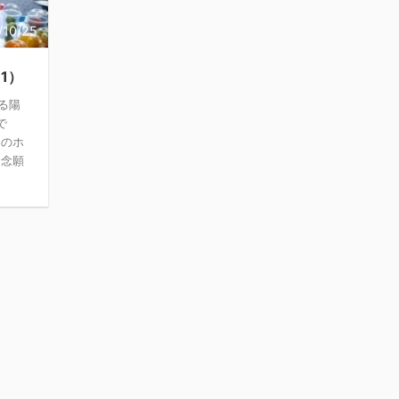
/10/25
1）
る陽
で
トのホ
 念願