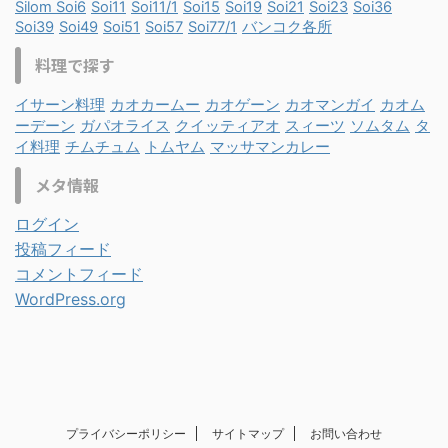
Silom Soi6
Soi11
Soi11/1
Soi15
Soi19
Soi21
Soi23
Soi36
Soi39
Soi49
Soi51
Soi57
Soi77/1
バンコク各所
料理で探す
イサーン料理
カオカームー
カオゲーン
カオマンガイ
カオム
ーデーン
ガパオライス
クイッティアオ
スィーツ
ソムタム
タ
イ料理
チムチュム
トムヤム
マッサマンカレー
メタ情報
ログイン
投稿フィード
コメントフィード
WordPress.org
プライバシーポリシー
サイトマップ
お問い合わせ