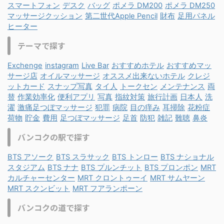
スマートフォン
デスク
バッグ
ポメラ DM200
ポメラ DM250
マッサージクッション
第二世代Apple Pencil
財布
足用パネル
ヒーター
テーマで探す
Exchenge
instagram
Live Bar
おすすめホテル
おすすめマッ
サージ店
オイルマッサージ
オススメ出来ないホテル
クレジ
ットカード
スナップ写真
タイ人
トークセン
メンテナンス
両
替
作業効率化
便利アプリ
写真
指紋対策
旅行計画
日本人
洗
濯
激痛足つぼマッサージ
犯罪
病院
目の痒み
耳掃除
花粉症
荷物
貯金
費用
足つぼマッサージ
足首
防犯
雑記
難聴
鼻炎
バンコクの駅で探す
BTS アソーク
BTS スラサック
BTS トンロー
BTS ナショナル
スタジアム
BTS ナナ
BTS プルンチット
BTS プロンポン
MRT
カルチャーセンター
MRT クロントゥーイ
MRT サムヤーン
MRT スクンビット
MRT フアランポーン
バンコクの道で探す