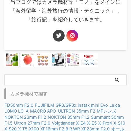
当ブログではカメラ機材等「モノ」をメインに
「海外留学・海外旅行の情報・テクニック」，
「旅行記」を紹介していきます。
カメラ機材で探す
FD50mm F2.0
FUJIFILM
GR3/GR3x
instax mini Evo
Leica
LOMO LC-A
MACRO APO-ULTRON 35mm F2
MFレンズ
NOKTON 23mm F1.2
NOKTON 35mm F1.2
Summarit 50mm
F1.5
Ultron 27mm F2.0
Voigtlander
X-E4
X-E5
X-Pro4
X-S10
X-S20
X-T5
X100
XF16mm F2.8 R WR
XF23mm F2.0
オール