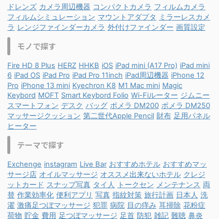
ドレンズ
カメラ周辺機器
コンパクトカメラ
フィルムカメラ
フィルムシミュレーション
マウントアダプタ
ミラーレスカメ
ラ
レンジファインダーカメラ
外付けファインダー
画質設定
モノで探す
Fire HD 8 Plus
HERZ
HHKB
iOS
iPad mini (A17 Pro)
iPad mini
6
iPad OS
iPad Pro
iPad Pro 11inch
iPad周辺機器
iPhone 12
Pro
iPhone 13 mini
Kyechron K8
M1 Mac mini
Magic
Keybord
MOFT
Smart Keybord Folio
Wi-Fiルーター
ジムニー
スマートフォン
デスク
バッグ
ポメラ DM200
ポメラ DM250
マッサージクッション
第二世代Apple Pencil
財布
足用パネル
ヒーター
テーマで探す
Exchenge
instagram
Live Bar
おすすめホテル
おすすめマッ
サージ店
オイルマッサージ
オススメ出来ないホテル
クレジ
ットカード
スナップ写真
タイ人
トークセン
メンテナンス
両
替
作業効率化
便利アプリ
写真
指紋対策
旅行計画
日本人
洗
濯
激痛足つぼマッサージ
犯罪
病院
目の痒み
耳掃除
花粉症
荷物
貯金
費用
足つぼマッサージ
足首
防犯
雑記
難聴
鼻炎