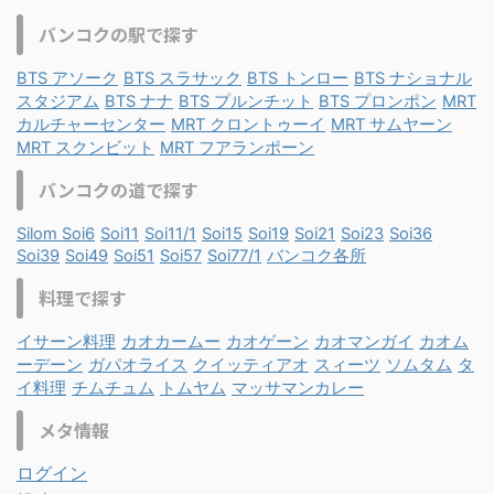
バンコクの駅で探す
BTS アソーク
BTS スラサック
BTS トンロー
BTS ナショナル
スタジアム
BTS ナナ
BTS プルンチット
BTS プロンポン
MRT
カルチャーセンター
MRT クロントゥーイ
MRT サムヤーン
MRT スクンビット
MRT フアランポーン
バンコクの道で探す
Silom Soi6
Soi11
Soi11/1
Soi15
Soi19
Soi21
Soi23
Soi36
Soi39
Soi49
Soi51
Soi57
Soi77/1
バンコク各所
料理で探す
イサーン料理
カオカームー
カオゲーン
カオマンガイ
カオム
ーデーン
ガパオライス
クイッティアオ
スィーツ
ソムタム
タ
イ料理
チムチュム
トムヤム
マッサマンカレー
メタ情報
ログイン