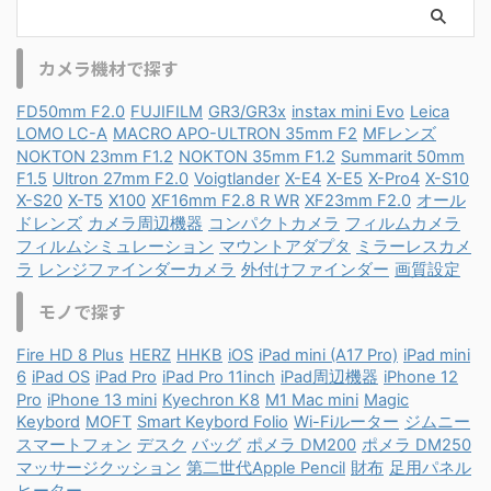
カメラ機材で探す
FD50mm F2.0
FUJIFILM
GR3/GR3x
instax mini Evo
Leica
LOMO LC-A
MACRO APO-ULTRON 35mm F2
MFレンズ
NOKTON 23mm F1.2
NOKTON 35mm F1.2
Summarit 50mm
F1.5
Ultron 27mm F2.0
Voigtlander
X-E4
X-E5
X-Pro4
X-S10
X-S20
X-T5
X100
XF16mm F2.8 R WR
XF23mm F2.0
オール
ドレンズ
カメラ周辺機器
コンパクトカメラ
フィルムカメラ
フィルムシミュレーション
マウントアダプタ
ミラーレスカメ
ラ
レンジファインダーカメラ
外付けファインダー
画質設定
モノで探す
Fire HD 8 Plus
HERZ
HHKB
iOS
iPad mini (A17 Pro)
iPad mini
6
iPad OS
iPad Pro
iPad Pro 11inch
iPad周辺機器
iPhone 12
Pro
iPhone 13 mini
Kyechron K8
M1 Mac mini
Magic
Keybord
MOFT
Smart Keybord Folio
Wi-Fiルーター
ジムニー
スマートフォン
デスク
バッグ
ポメラ DM200
ポメラ DM250
マッサージクッション
第二世代Apple Pencil
財布
足用パネル
ヒーター