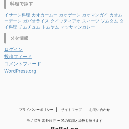
料理で探す
イサーン料理
カオカームー
カオゲーン
カオマンガイ
カオム
ーデーン
ガパオライス
クイッティアオ
スィーツ
ソムタム
タ
イ料理
チムチュム
トムヤム
マッサマンカレー
メタ情報
ログイン
投稿フィード
コメントフィード
WordPress.org
プライバシーポリシー
サイトマップ
お問い合わせ
モノ 留学 海外旅行 〜 私の知識と経験を語ります
BeBeLog