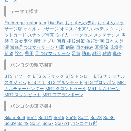
テーマで探す
Exchenge
instagram
Live Bar
おすすめホテル
おすすめマッ
サージ店
オイルマッサージ
オススメ出来ないホテル
クレジ
ットカード
スナップ写真
タイ人
トークセン
メンテナンス
両
替
作業効率化
便利アプリ
写真
指紋対策
旅行計画
日本人
洗
濯
激痛足つぼマッサージ
犯罪
病院
目の痒み
耳掃除
花粉症
荷物
貯金
費用
足つぼマッサージ
足首
防犯
雑記
難聴
鼻炎
バンコクの駅で探す
BTS アソーク
BTS スラサック
BTS トンロー
BTS ナショナル
スタジアム
BTS ナナ
BTS プルンチット
BTS プロンポン
MRT
カルチャーセンター
MRT クロントゥーイ
MRT サムヤーン
MRT スクンビット
MRT フアランポーン
バンコクの道で探す
Silom Soi6
Soi11
Soi11/1
Soi15
Soi19
Soi21
Soi23
Soi36
Soi39
Soi49
Soi51
Soi57
Soi77/1
バンコク各所