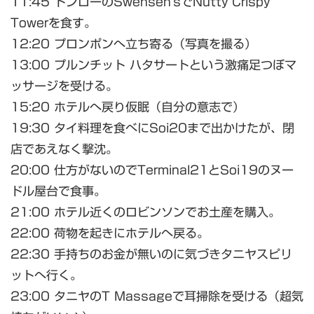
11:45 トンローのSwensen'sでNutty Crispy
Towerを食す。
12:20 プロンポンへ立ち寄る（写真を撮る）
13:00 プルンチット ハタサートという激痛足つぼマ
ッサージを受ける。
15:20 ホテルへ戻り仮眠（自分の意志で）
19:30 タイ料理を食べにSoi20まで出かけたが、閉
店であえなく撃沈。
20:00 仕方がないのでTerminal21とSoi19のヌー
ドル屋台で食事。
21:00 ホテル近くのロビンソンでお土産を購入。
22:00 荷物を起きにホテルへ戻る。
22:30 手持ちのお金が無いのに気づきタニヤスピリ
ットへ行く。
23:00 タニヤのT Massageで耳掃除を受ける（超気