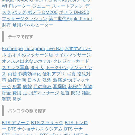
Magic Keybord
MOFT
Smart Keybord Folio
Wi-Fiルーター
ジムニー
スマートフォン
デ
スク
バッグ
ポメラ DM200
ポメラ DM250
マッサージクッション
第二世代Apple Pencil
財布
足用パネルヒーター
テーマで探す
Exchenge
instagram
Live Bar
おすすめホテ
ル
おすすめマッサージ店
オイルマッサージ
オススメ出来ないホテル
クレジットカード
スナップ写真
タイ人
トークセン
メンテナン
ス
両替
作業効率化
便利アプリ
写真
指紋対
策
旅行計画
日本人
洗濯
激痛足つぼマッサ
ージ
犯罪
病院
目の痒み
耳掃除
花粉症
荷物
貯金
費用
足つぼマッサージ
足首
防犯
雑記
難聴
鼻炎
バンコクの駅で探す
BTS アソーク
BTS スラサック
BTS トンロ
ー
BTS ナショナルスタジアム
BTS ナナ