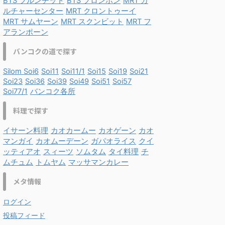
BTS プルンチット
BTS プロンポン
MRT カ
ルチャーセンター
MRT クロントゥーイ
MRT サムヤーン
MRT スクンビット
MRT フ
アランポーン
バンコクの道で探す
Silom Soi6
Soi11
Soi11/1
Soi15
Soi19
Soi21
Soi23
Soi36
Soi39
Soi49
Soi51
Soi57
Soi77/1
バンコク各所
料理で探す
イサーン料理
カオカームー
カオゲーン
カオ
マンガイ
カオムーデーン
ガパオライス
クイ
ッティアオ
スィーツ
ソムタム
タイ料理
チ
ムチュム
トムヤム
マッサマンカレー
メタ情報
ログイン
投稿フィード