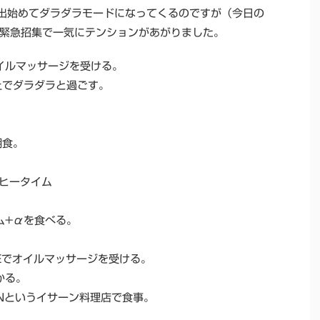
出始めてダラダラモードになってくるのですが（今日の
緊急招集で一気にテンションがあがりました。
オイルマッサージを受ける。
の上でダラダラと過ごす。
朝食。
コーヒータイム
タム+αを食べる。
。
SSAGEでオイルマッサージを受ける。
かる。
BONというイサーン料理店で食事。