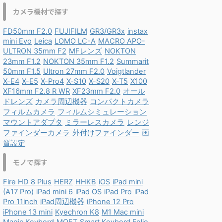
カメラ機材で探す
FD50mm F2.0
FUJIFILM
GR3/GR3x
instax
mini Evo
Leica
LOMO LC-A
MACRO APO-
ULTRON 35mm F2
MFレンズ
NOKTON
23mm F1.2
NOKTON 35mm F1.2
Summarit
50mm F1.5
Ultron 27mm F2.0
Voigtlander
X-E4
X-E5
X-Pro4
X-S10
X-S20
X-T5
X100
XF16mm F2.8 R WR
XF23mm F2.0
オール
ドレンズ
カメラ周辺機器
コンパクトカメラ
フィルムカメラ
フィルムシミュレーション
マウントアダプタ
ミラーレスカメラ
レンジ
ファインダーカメラ
外付けファインダー
画
質設定
モノで探す
Fire HD 8 Plus
HERZ
HHKB
iOS
iPad mini
(A17 Pro)
iPad mini 6
iPad OS
iPad Pro
iPad
Pro 11inch
iPad周辺機器
iPhone 12 Pro
iPhone 13 mini
Kyechron K8
M1 Mac mini