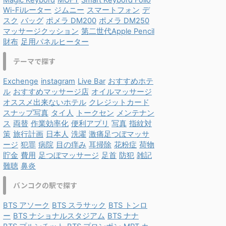
Magic Keybord
MOFT
Smart Keybord Folio
Wi-Fiルーター
ジムニー
スマートフォン
デ
スク
バッグ
ポメラ DM200
ポメラ DM250
マッサージクッション
第二世代Apple Pencil
財布
足用パネルヒーター
テーマで探す
Exchenge
instagram
Live Bar
おすすめホテ
ル
おすすめマッサージ店
オイルマッサージ
オススメ出来ないホテル
クレジットカード
スナップ写真
タイ人
トークセン
メンテナン
ス
両替
作業効率化
便利アプリ
写真
指紋対
策
旅行計画
日本人
洗濯
激痛足つぼマッサ
ージ
犯罪
病院
目の痒み
耳掃除
花粉症
荷物
貯金
費用
足つぼマッサージ
足首
防犯
雑記
難聴
鼻炎
バンコクの駅で探す
BTS アソーク
BTS スラサック
BTS トンロ
ー
BTS ナショナルスタジアム
BTS ナナ