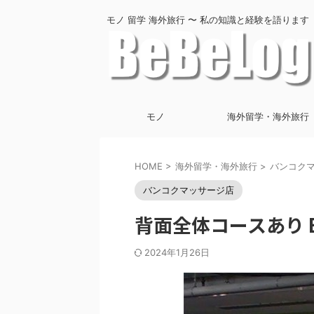
モノ 留学 海外旅行 〜 私の知識と経験を語ります
モノ
海外留学・海外旅行
HOME
>
海外留学・海外旅行
>
バンコク
バンコクマッサージ店
背面全体コースあり Bosq
2024年1月26日