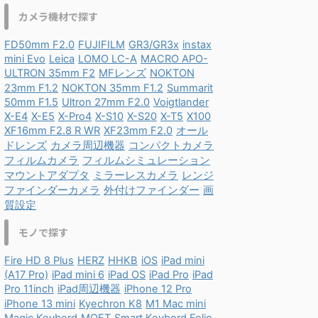
カメラ機材で探す
FD50mm F2.0
FUJIFILM
GR3/GR3x
instax
mini Evo
Leica
LOMO LC-A
MACRO APO-
ULTRON 35mm F2
MFレンズ
NOKTON
23mm F1.2
NOKTON 35mm F1.2
Summarit
50mm F1.5
Ultron 27mm F2.0
Voigtlander
X-E4
X-E5
X-Pro4
X-S10
X-S20
X-T5
X100
XF16mm F2.8 R WR
XF23mm F2.0
オール
ドレンズ
カメラ周辺機器
コンパクトカメラ
フィルムカメラ
フィルムシミュレーション
マウントアダプタ
ミラーレスカメラ
レンジ
ファインダーカメラ
外付けファインダー
画
質設定
モノで探す
Fire HD 8 Plus
HERZ
HHKB
iOS
iPad mini
(A17 Pro)
iPad mini 6
iPad OS
iPad Pro
iPad
Pro 11inch
iPad周辺機器
iPhone 12 Pro
iPhone 13 mini
Kyechron K8
M1 Mac mini