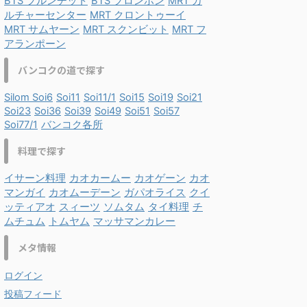
BTS プルンチット
BTS プロンポン
MRT カ
ルチャーセンター
MRT クロントゥーイ
MRT サムヤーン
MRT スクンビット
MRT フ
アランポーン
バンコクの道で探す
Silom Soi6
Soi11
Soi11/1
Soi15
Soi19
Soi21
Soi23
Soi36
Soi39
Soi49
Soi51
Soi57
Soi77/1
バンコク各所
料理で探す
イサーン料理
カオカームー
カオゲーン
カオ
マンガイ
カオムーデーン
ガパオライス
クイ
ッティアオ
スィーツ
ソムタム
タイ料理
チ
ムチュム
トムヤム
マッサマンカレー
メタ情報
ログイン
投稿フィード